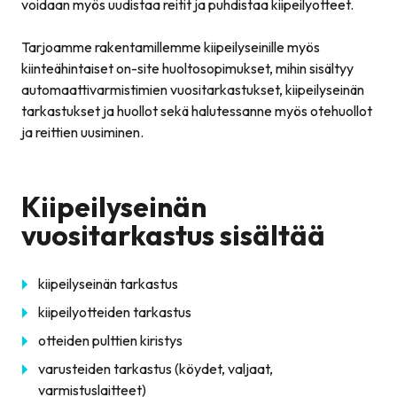
voidaan myös uudistaa reitit ja puhdistaa kiipeilyotteet.
Tarjoamme rakentamillemme kiipeilyseinille myös
kiinteähintaiset on-site huoltosopimukset, mihin sisältyy
automaattivarmistimien vuositarkastukset, kiipeilyseinän
tarkastukset ja huollot sekä halutessanne myös otehuollot
ja reittien uusiminen.
Kiipeilyseinän
vuositarkastus sisältää
kiipeilyseinän tarkastus
kiipeilyotteiden tarkastus
otteiden pulttien kiristys
varusteiden tarkastus (köydet, valjaat,
varmistuslaitteet)