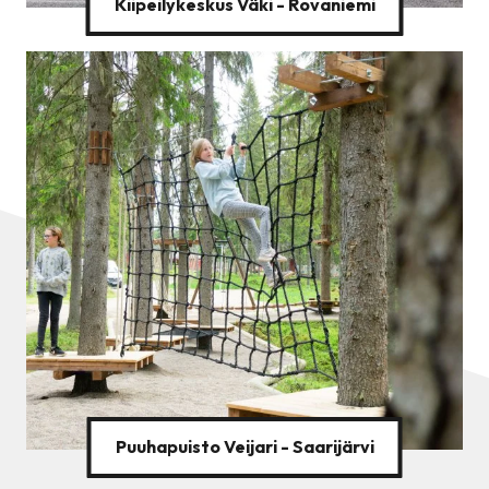
Kiipeilykeskus Väki - Rovaniemi
Puuhapuisto Veijari - Saarijärvi