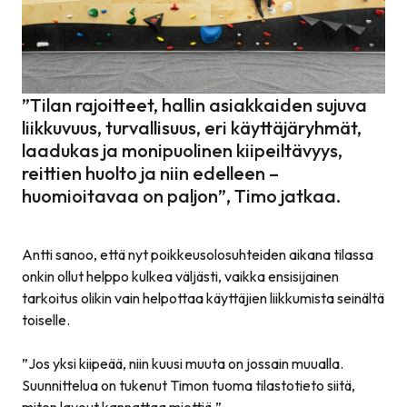
”
Tilan rajoitteet, hallin asiakkaiden sujuva
liikkuvuus, turvallisuus, eri käyttäjäryhmät,
laadukas ja monipuolinen kiipeiltävyys,
reittien huolto ja niin edelleen –
huomioitavaa on paljon
”, Timo jatkaa.
Antti sanoo, että nyt poikkeusolosuhteiden aikana tilassa
onkin ollut helppo kulkea väljästi, vaikka ensisijainen
tarkoitus olikin vain helpottaa käyttäjien liikkumista seinältä
toiselle.
”
Jos yksi kiipeää, niin kuusi muuta on jossain muualla.
Suunnittelua on tukenut Timon tuoma tilastotieto siitä,
miten layout kannattaa miettiä.
”