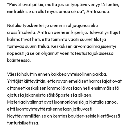
”
Päivät ovat pitkiä, mutta jos se työpäivä venyy 14 tuntiin,
niin kaikki se on ollut myös omaa aikaa
”, Antti sanoo.
Natalia työskenteli jo aiemmin ohjaajana sekä
crossfitsaleilla. Antti on perheen kiipeilijä. Tulevat yrittäjät
hahmottivat heti, että toiminta vaatii suuret tilat ja
toimivaa suunnittelua. Keskuksen arvomaailma jäsentyi
nopeasti ja se on ohjannut Väen toteutusta jokaisessa
käänteessä.
Väestä haluttiin ennen kaikkea yhteisöllinen paikka.
Yrittäjät kiittävätkin, että rovaniemeläiset harrastajat ovat
ottaneet keskuksen lämmöllä vastaan heti ensimmäisistä
ajatusta jakaneista sähköposteista alkaen.
Materiaalivalinnat ovat luonnonläheisiä ja Natalia sanoo,
että luontoyhteyttä rakennetaan jatkuvasti.
Näyttävimmillään se on kenties boulder-seiniä kiertävässä
tunturisiluetissa.