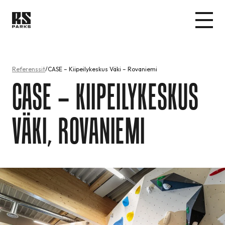
Referenssit
CASE – Kiipeilykeskus Väki – Rovaniemi
CASE –
KIIPEILYKESKUS
VÄKI, ROVANIEMI