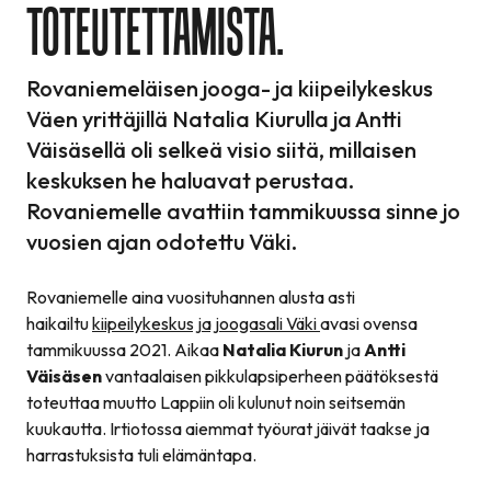
TOTEUTETTAMISTA.
Rovaniemeläisen jooga- ja kiipeilykeskus
Väen yrittäjillä Natalia Kiurulla ja Antti
Väisäsellä oli selkeä visio siitä, millaisen
keskuksen he haluavat perustaa.
Rovaniemelle avattiin tammikuussa sinne jo
vuosien ajan odotettu Väki.
Rovaniemelle aina vuosituhannen alusta asti
haikailtu
kiipeilykeskus ja joogasali Väki
avasi ovensa
tammikuussa 2021. Aikaa
Natalia Kiurun
ja
Antti
Väisäsen
vantaalaisen pikkulapsiperheen päätöksestä
toteuttaa muutto Lappiin oli kulunut noin seitsemän
kuukautta. Irtiotossa aiemmat työurat jäivät taakse ja
harrastuksista tuli elämäntapa.