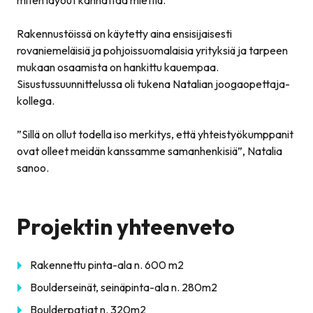
Rakennustöissä on käytetty aina ensisijaisesti
rovaniemeläisiä ja pohjoissuomalaisia yrityksiä ja tarpeen
mukaan osaamista on hankittu kauempaa.
Sisustussuunnittelussa oli tukena Natalian joogaopettaja-
kollega.
”
Sillä on ollut todella iso merkitys, että yhteistyökumppanit
ovat olleet meidän kanssamme samanhenkisiä
”, Natalia
sanoo.
Projektin yhteenveto
Rakennettu pinta-ala n. 600 m2
Boulderseinät, seinäpinta-ala n. 280m2
Boulderpatjat n. 320m2