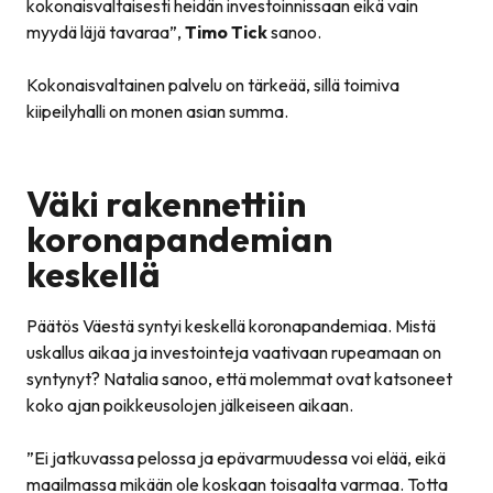
kokonaisvaltaisesti heidän investoinnissaan eikä vain
myydä läjä tavaraa
”,
Timo Tick
sanoo.
Kokonaisvaltainen palvelu on tärkeää, sillä toimiva
kiipeilyhalli on monen asian summa.
Väki rakennettiin
koronapandemian
keskellä
Päätös Väestä syntyi keskellä koronapandemiaa. Mistä
uskallus aikaa ja investointeja vaativaan rupeamaan on
syntynyt? Natalia sanoo, että molemmat ovat katsoneet
koko ajan poikkeusolojen jälkeiseen aikaan.
”
Ei jatkuvassa pelossa ja epävarmuudessa voi elää, eikä
maailmassa mikään ole koskaan toisaalta varmaa. Totta