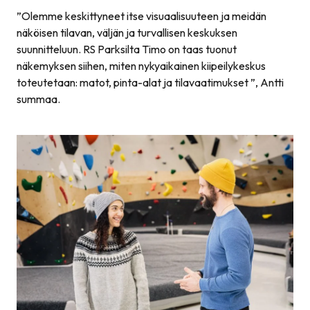
”
Olemme keskittyneet itse visuaalisuuteen ja meidän
näköisen tilavan, väljän ja turvallisen keskuksen
suunnitteluun. RS Parksilta Timo on taas tuonut
näkemyksen siihen, miten nykyaikainen kiipeilykeskus
toteutetaan: matot, pinta-alat ja tilavaatimukset
”, Antti
summaa.