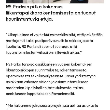
RS Parksin pitkä kokemus
liikuntapaikkarakentamisesta on tuonut
kouriintuntuvia etuja.
”
Ulkopuolinen ei voi tietää esimerkiksi sitä, että pelkästään
mattoja tuli kaksi puoliperävaunullista rekkaa ja sata
kuutiota. RS Parks oli sopinut suoraan, että
tavaratoimitusten välissä on riittävästi aikaa.
”
RS Parks tarjoaa asiakkailleen vuosien kokemuksen
liikuntapaikkojen suunnittelusta, rakentamisesta,
operoimisesta sekä kiipeilyseinistä. Tämä yhdistettynä
asiakkaan vahvaan visioon ja asiantuntemukseen
modernien kiipeilyhallien toteutuksesta, takasi
onnistuneen lopputuloksen Rovaniemellä.
”
Me haluamme jokaisessa projektissa auttaa asiakasta