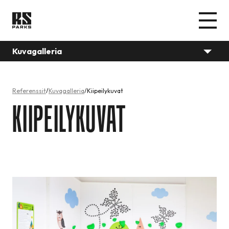
Kuvagalleria
Referenssit
Kuvagalleria
Kiipeilykuvat
KIIPEILYKUVAT